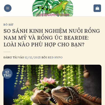
Skip
to
content
BÒ SÁT
SO SÁNH KINH NGHIỆM NUÔI RỒNG
NAM MỸ VÀ RỒNG ÚC BEARDIE:
LOÀI NÀO PHÙ HỢP CHO BẠN?
ĐĂNG TẢI VÀO
12/12/2025
BỞI
RED HYPO
12
Th12