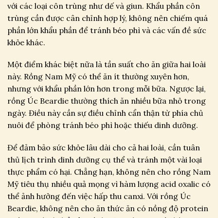
với các loại côn trùng như dế và giun. Khẩu phần côn
trùng cần được cân chỉnh hợp lý, không nên chiếm quá
phần lớn khẩu phần để tránh béo phì và các vấn đề sức
khỏe khác.
Một điểm khác biệt nữa là tần suất cho ăn giữa hai loài
này. Rồng Nam Mỹ có thể ăn ít thường xuyên hơn,
nhưng với khẩu phần lớn hơn trong mỗi bữa. Ngược lại,
rồng Úc Beardie thường thích ăn nhiều bữa nhỏ trong
ngày. Điều này cần sự điều chỉnh cẩn thận từ phía chủ
nuôi để phòng tránh béo phì hoặc thiếu dinh dưỡng.
Để đảm bảo sức khỏe lâu dài cho cả hai loài, cần tuân
thủ lịch trình dinh dưỡng cụ thể và tránh một vài loại
thực phẩm có hại. Chẳng hạn, không nên cho rồng Nam
Mỹ tiêu thụ nhiều quả mọng vì hàm lượng acid oxalic có
thể ảnh hưởng đến việc hấp thu canxi. Với rồng Úc
Beardie, không nên cho ăn thức ăn có nồng độ protein