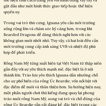
thể hiện tính cách đáng yêu với hành động vẫy tay và
gật đầu như một hình thức giao tiếp hoặc thể hiện
quyền uy.
Trong vai trò thú cưng, Iguana yêu cầu môi trường
sống rộng lớn và chăm sóc kỹ càng hơn, trong khi
Bearded Dragons dễ dàng thích nghi hơn với các
không gian nuôi nhốt nhỏ. Tuy vậy, cả hai loài đều cần
môi trường cung cấp ánh sáng UVB và nhiệt độ phù
hợp để phát triển.
Rồng Nam Mỹ từng xuất hiện tại Việt Nam từ thập niên
gần đây với sự yêu thích mạnh mẽ, đặc biệt là ở nội
thành lớn. Trào lưu yêu thích Iguana dần nhường chỗ
cho sự phổ biến của rồng Úc Beardie, vốn nổi bật với
đặc điểm dễ nuôi và thân thiện hơn. Xu hướng hiện nay,
một phần người chơi thú kiểng đang quay lại phong
trào nuôi rồng Nam Mỹ, song vai trò và chỗ đứng của
rồng Úc Beardie vẫn rất đáng kể, đặc biệt trong các