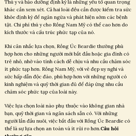
Thú y và bảo dưỡng định kỳ là những yếu tố quan trọng
khác cần xem xét. Cả hai loài đều cần được kiểm tra sức
khỏe định kỳ để ngăn ngừa và phát hiện sớm các bệnh
tật. Chi phí thú y cho Rồng Nam Mỹ có thể cao hơn do
kích thước và cấu trúc phức tạp của nó.
Khi cân nhắc lựa chọn, Rồng Úc Beardie thường phù
hợp hơn cho những người mới bắt đầu hoặc gia đình có
trẻ nhỏ, nhờ vào tính cách dễ chịu và nhu cầu chăm sóc
ít phức tạp hơn. Rồng Nam Mỹ, với vẻ đẹp uy nghi và
sức hấp dẫn độc đáo, phù hợp hơn với những người có
kinh nghiệm và quỹ thời gian đủ để đáp ứng nhu cầu
chăm sóc phức tạp của loài này.
Việc lựa chọn loài nào phụ thuộc vào không gian nhà
bạn, quỹ thời gian và ngân sách sẵn có. Với những
người lần đầu nuôi, việc bắt đầu với Rồng Úc Beardie có
thể là sự lựa chọn an toàn và ít rủi ro hơn.
Câu hỏi
thường gặp