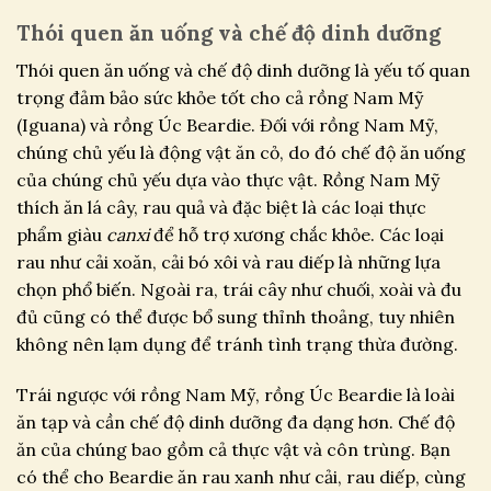
Thói quen ăn uống và chế độ dinh dưỡng
Thói quen ăn uống và chế độ dinh dưỡng là yếu tố quan
trọng đảm bảo sức khỏe tốt cho cả rồng Nam Mỹ
(Iguana) và rồng Úc Beardie. Đối với rồng Nam Mỹ,
chúng chủ yếu là động vật ăn cỏ, do đó chế độ ăn uống
của chúng chủ yếu dựa vào thực vật. Rồng Nam Mỹ
thích ăn lá cây, rau quả và đặc biệt là các loại thực
phẩm giàu
canxi
để hỗ trợ xương chắc khỏe. Các loại
rau như cải xoăn, cải bó xôi và rau diếp là những lựa
chọn phổ biến. Ngoài ra, trái cây như chuối, xoài và đu
đủ cũng có thể được bổ sung thỉnh thoảng, tuy nhiên
không nên lạm dụng để tránh tình trạng thừa đường.
Trái ngược với rồng Nam Mỹ, rồng Úc Beardie là loài
ăn tạp và cần chế độ dinh dưỡng đa dạng hơn. Chế độ
ăn của chúng bao gồm cả thực vật và côn trùng. Bạn
có thể cho Beardie ăn rau xanh như cải, rau diếp, cùng