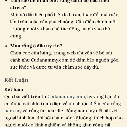
Làm sao để nhận biết rồng cảnh có dấu hiệu
stress?
Một số dấu hiệu phổ biến là bỏ ăn, thay đổi màu sắc,
lẩn trốn hoặc cắn phá chuồng. Cần điều chỉnh môi
trường nuôi và hạn chế tác động mạnh vào thú
cưng.
Mua rồng ở đâu uy tín?
Chọn các cửa hàng, trang web chuyên về bò sát
cảnh như Cudanammy.com để đảm bảo nguồn gốc,
sức khỏe và được tư vấn chăm sóc đầy đủ.
Kết Luận
Kết luận
Qua bài viết trên từ
Cudanammy.com
, hy vọng bạn đã
có được cái nhìn toàn diện về ưu nhược điểm của
rồng
nam mỹ
và rồng úc beardie. Rồng nam mỹ nổi bật với
ngoại hình lớn, đòi hỏi chăm sóc kỹ lưỡng, thích hợp cho
người nuôi có kinh nghiệm và không gian rộng rãi.