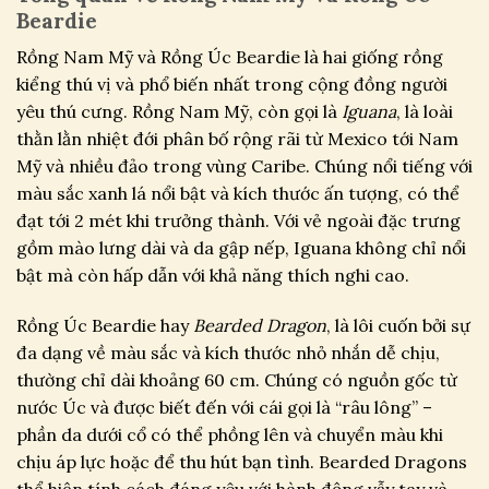
Beardie
Rồng Nam Mỹ và Rồng Úc Beardie là hai giống rồng
kiểng thú vị và phổ biến nhất trong cộng đồng người
yêu thú cưng. Rồng Nam Mỹ, còn gọi là
Iguana
, là loài
thằn lằn nhiệt đới phân bố rộng rãi từ Mexico tới Nam
Mỹ và nhiều đảo trong vùng Caribe. Chúng nổi tiếng với
màu sắc xanh lá nổi bật và kích thước ấn tượng, có thể
đạt tới 2 mét khi trưởng thành. Với vẻ ngoài đặc trưng
gồm mào lưng dài và da gập nếp, Iguana không chỉ nổi
bật mà còn hấp dẫn với khả năng thích nghi cao.
Rồng Úc Beardie hay
Bearded Dragon
, là lôi cuốn bởi sự
đa dạng về màu sắc và kích thước nhỏ nhắn dễ chịu,
thường chỉ dài khoảng 60 cm. Chúng có nguồn gốc từ
nước Úc và được biết đến với cái gọi là “râu lông” –
phần da dưới cổ có thể phồng lên và chuyển màu khi
chịu áp lực hoặc để thu hút bạn tình. Bearded Dragons