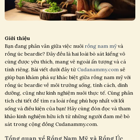
Giới thiệu
Bạn đang phân vân giữa việc nuôi
rồng nam mỹ
và
rồng úc beardie? Đây đều là hai loài bò sát kiểng vô
cùng được yêu thích, mang vẻ ngoài ấn tượng và cá
tính riêng. Bài viết dưới đây từ
Cudanammy.com
sẽ
giúp bạn khám phá sự khác biệt giữa rồng nam mỹ với
rồng úc beardie về môi trường sống, tính cách, dinh
dưỡng, cũng như kinh nghiệm nuôi thực tế. Cùng phân
tích chi tiết để tìm ra loài rồng phù hợp nhất với lối
sống và điều kiện của bạn! Hãy cùng đón đọc và tham
khảo kinh nghiệm hữu ích từ những người đam mê bò
sát trong cộng đồng Cudanammy.com.
Tổng quan về Rồng Nam Mỹ và Rồng Úc