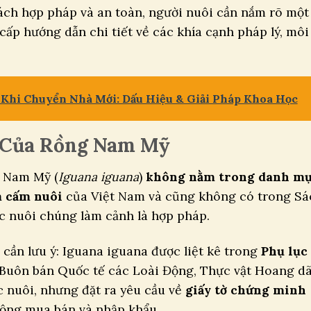
ách hợp pháp và an toàn, người nuôi cần nắm rõ một
 cấp hướng dẫn chi tiết về các khía cạnh pháp lý, môi
 Khi Chuyển Nhà Mới: Dấu Hiệu & Giải Pháp Khoa Học
ý Của Rồng Nam Mỹ
g Nam Mỹ (
Iguana iguana
)
không nằm trong danh m
m cấm nuôi
của Việt Nam và cũng không có trong Sá
ệc nuôi chúng làm cảnh là hợp pháp.
cần lưu ý: Iguana iguana được liệt kê trong
Phụ lục 
Buôn bán Quốc tế các Loài Động, Thực vật Hoang d
c nuôi, nhưng đặt ra yêu cầu về
giấy tờ chứng minh
động mua bán và nhập khẩu.