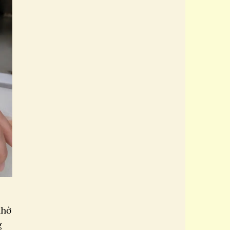
nhờ
g