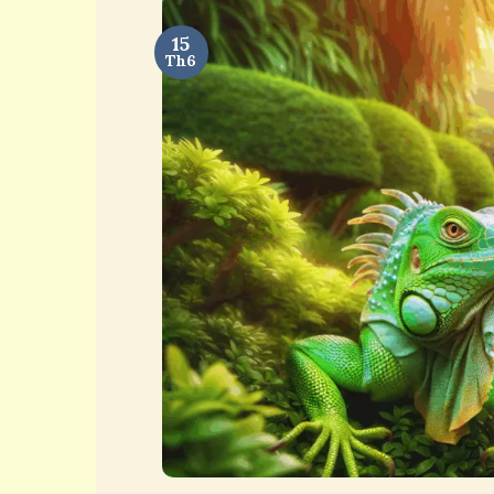
15
Th6