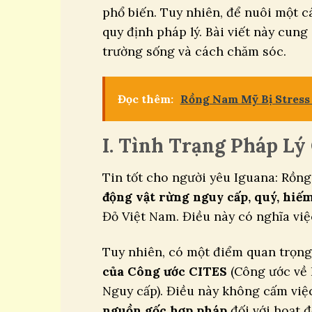
phổ biến. Tuy nhiên, để nuôi một c
quy định pháp lý. Bài viết này cung
trường sống và cách chăm sóc.
Đọc thêm:
Rồng Nam Mỹ Bị Stress
I. Tình Trạng Pháp L
Tin tốt cho người yêu Iguana: Rồn
động vật rừng nguy cấp, quý, hiế
Đỏ Việt Nam. Điều này có nghĩa vi
Tuy nhiên, có một điểm quan trọng 
của Công ước CITES
(Công ước về 
Nguy cấp). Điều này không cấm việ
nguồn gốc hợp pháp
đối với hoạt 