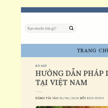
Skip
to
content
Tìm
kiếm:
TRANG CH
BÒ SÁT
HƯỚNG DẪN PHÁP 
TẠI VIỆT NAM
ĐĂNG TẢI VÀO
15/06/2026
BỞI
RED HYPO