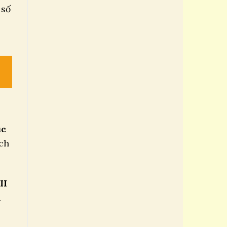
 số
ục
ch
II
ã