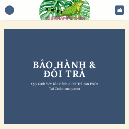
Skip
to
content
BẢO HÀNH &
ĐỔI TRẢ
Quy Định V/v Bảo Hành & Đổi Trả Sản Phẩm
Tại Cudanammy.com