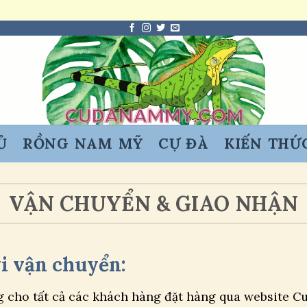
Ủ
RỒNG NAM MỸ
CỰ ĐÀ
KIẾN THỨ
VẬN CHUYỂN & GIAO NHẬN
vi vận chuyển:
g cho tất cả các khách hàng đặt hàng qua website 