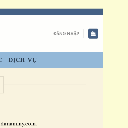
ĐĂNG NHẬP
C
DỊCH VỤ
Cudanammy.com.