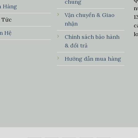
chung
a Hàng
n
Vận chuyển & Giao
1
n Tức
nhận
c
ên Hệ
l
Chính sách bảo hành
& đổi trả
Hướng dẫn mua hàng