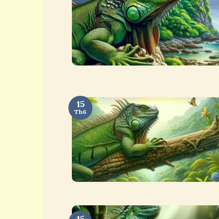
15
Th6
15