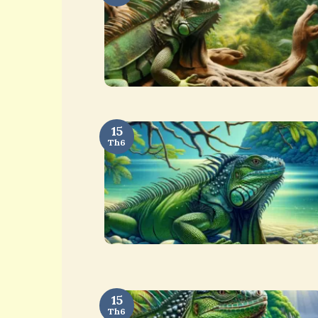
15
Th6
15
Th6