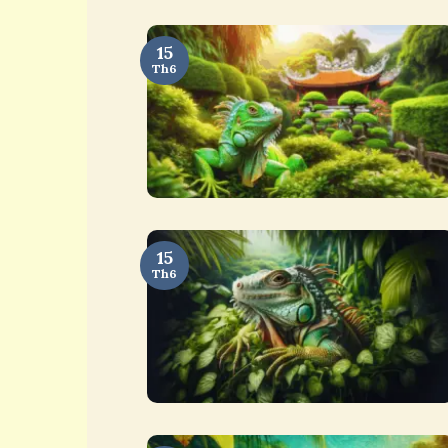
15
Th6
15
Th6