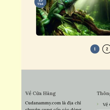
Th6
1
2
Về Cửa Hàng
Thôn
Cudanammy.com là địa chỉ
Về
chuyên cung cấp các dòng