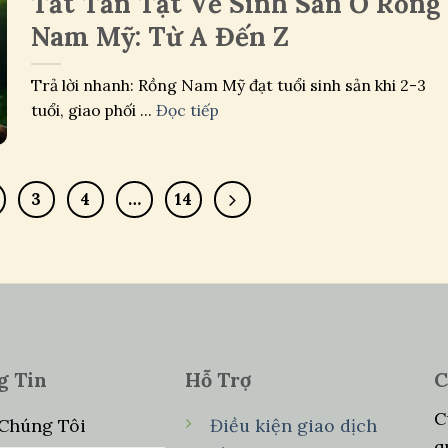
Tất Tần Tật Về Sinh Sản Ở Rồng
Nam Mỹ: Từ A Đến Z
Trả lời nhanh: Rồng Nam Mỹ đạt tuổi sinh sản khi 2-3
tuổi, giao phối ...
Đọc tiếp
3
4
…
14
g Tin
Hỗ Trợ
C
C
 Chúng Tôi
Điều kiện giao dịch
q