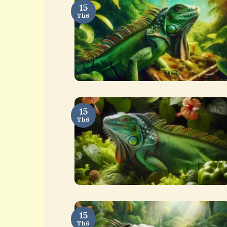
15
Th6
15
Th6
15
Th6