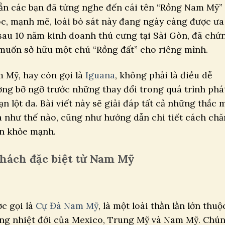
ẳn các bạn đã từng nghe đến cái tên “Rồng Nam Mỹ”
óc, mạnh mẽ, loài bò sát này đang ngày càng được ưa
 sau 10 năm kinh doanh thú cưng tại Sài Gòn, đã chứ
 muốn sở hữu một chú “Rồng đất” cho riêng mình.
 Mỹ, hay còn gọi là
Iguana
, không phải là điều dễ
ờng bỡ ngỡ trước những thay đổi trong quá trình phá
ạn lột da. Bài viết này sẽ giải đáp tất cả những thắc 
a như thế nào, cũng như hướng dẫn chi tiết cách ch
ôn khỏe mạnh.
khách đặc biệt từ Nam Mỹ
c gọi là
Cự Đà Nam Mỹ
, là một loài thằn lằn lớn thuộ
ùng nhiệt đới của Mexico, Trung Mỹ và Nam Mỹ. Chú