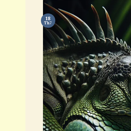
18
Th7