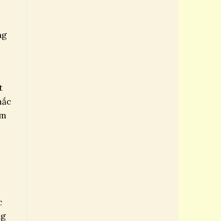
ng
t
mắc
ăm
c
ng