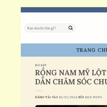
Skip
to
content
Tìm
kiếm:
TRANG CH
BÒ SÁT
RỒNG NAM MỸ LỘT
DẪN CHĂM SÓC CH
ĐĂNG TẢI VÀO
18/07/2024
BỞI
RED HYPO