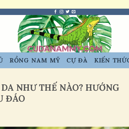
Ủ
RỒNG NAM MỸ
CỰ ĐÀ
KIẾN THỨ
 DA NHƯ THẾ NÀO? HƯỚNG
U ĐÁO