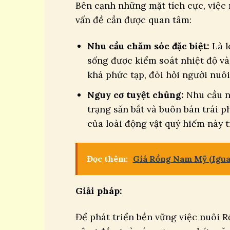
Bên cạnh những mặt tích cực, việc
vấn đề cần được quan tâm:
Nhu cầu chăm sóc đặc biệt:
Là l
sống được kiểm soát nhiệt độ v
khá phức tạp, đòi hỏi người nuôi
Nguy cơ tuyệt chủng:
Nhu cầu n
trạng săn bắt và buôn bán trái ph
của loài động vật quý hiếm này t
Đọc thêm:
Giá Rồng Nam Mỹ (Igua
Giải pháp:
Để phát triển bền vững việc nuôi 