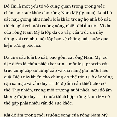
Độ ẩm là một yếu tố vô cùng quan trọng trong việc
chăm sóc sức khỏe cho rồng Nam Mỹ (Iguana). Loài bò
sát này, giống như nhiều loài khác trong họ nhà bò sát,
thích nghi với môi trường sống nhiệt đới ẩm ướt. Vì da
của rồng Nam Mỹ là lớp da có vảy, cấu trúc da này
đóng vai trò như một lớp bảo vệ chống mất nước qua
hiện tượng bốc hơi.
Da của các loài bò sát, bao gồm cả rồng Nam Mỹ, có
đặc điểm là chứa nhiều keratin – một loại protein cấu
trúc cung cấp sự cứng cáp và khả năng giữ nước hiệu
quả. Điều này khiến cho chúng có thể tồn tại ở các vùng
cận sa mạc và vẫn duy trì đủ độ ẩm cần thiết cho cơ
thể. Tuy nhiên, trong môi trường nuôi nhốt, nếu độ ẩm
không được duy trì ở mức thích hợp, rồng Nam Mỹ có
thể gặp phải nhiều vấn đề sức khỏe.
Khi độ ẩm trong môi trường sống của rồng Nam Mỹ