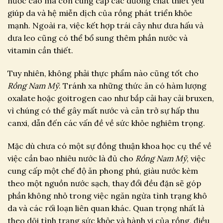
nước cao mà còn cung cấp các dưỡng chất thiết yếu
giúp da và hệ miễn dịch của rồng phát triển khỏe
mạnh. Ngoài ra, việc kết hợp trái cây như dưa hấu và
dưa leo cũng có thể bổ sung thêm phần nước và
vitamin cần thiết.
Tuy nhiên, không phải thực phẩm nào cũng tốt cho
Rồng Nam Mỹ
. Tránh xa những thức ăn có hàm lượng
oxalate hoặc goitrogen cao như bắp cải hay cải bruxen,
vì chúng có thể gây mất nước và cản trở sự hấp thu
canxi, dẫn đến các vấn đề về sức khỏe nghiêm trọng.
Mặc dù chưa có một sự đồng thuận khoa học cụ thể về
việc cần bao nhiêu nước là đủ cho
Rồng Nam Mỹ
, việc
cung cấp một chế độ ăn phong phú, giàu nước kèm
theo một nguồn nước sạch, thay đổi đều đặn sẽ góp
phần không nhỏ trong việc ngăn ngừa tình trạng khô
da và các rối loạn liên quan khác. Quan trọng nhất là
theo dõi tình trạng sức khỏe và hành vi của rồng, điều