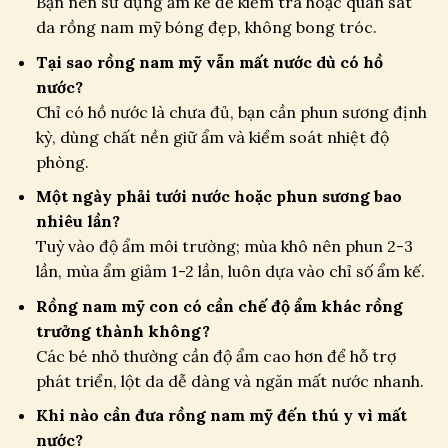
Bạn nên sử dụng ẩm kế để kiểm tra hoặc quan sát
da rồng nam mỹ bóng đẹp, không bong tróc.
Tại sao rồng nam mỹ vẫn mất nước dù có hồ
nước?
Chỉ có hồ nước là chưa đủ, bạn cần phun sương định
kỳ, dùng chất nền giữ ẩm và kiểm soát nhiệt độ
phòng.
Một ngày phải tưới nước hoặc phun sương bao
nhiêu lần?
Tuỳ vào độ ẩm môi trường; mùa khô nên phun 2-3
lần, mùa ẩm giảm 1-2 lần, luôn dựa vào chỉ số ẩm kế.
Rồng nam mỹ con có cần chế độ ẩm khác rồng
trưởng thành không?
Các bé nhỏ thường cần độ ẩm cao hơn để hỗ trợ
phát triển, lột da dễ dàng và ngăn mất nước nhanh.
Khi nào cần đưa rồng nam mỹ đến thú y vì mất
nước?