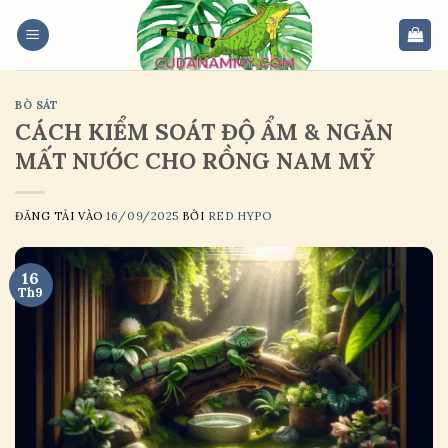
Skip
to
content
BÒ SÁT
CÁCH KIỂM SOÁT ĐỘ ẨM & NGĂN
MẤT NƯỚC CHO RỒNG NAM MỸ
ĐĂNG TẢI VÀO
16/09/2025
BỞI
RED HYPO
16
Th9