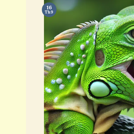
16
Th9