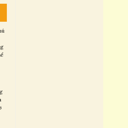
hú
ng
hể
ng
a
ơ