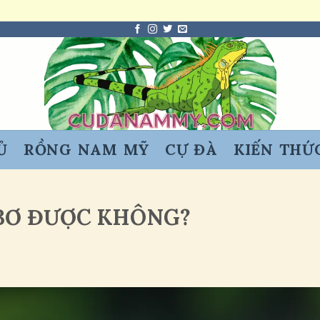
Ủ
RỒNG NAM MỸ
CỰ ĐÀ
KIẾN THỨ
BƠ ĐƯỢC KHÔNG?