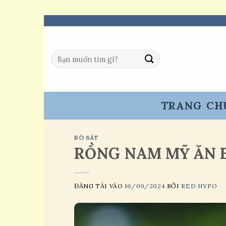
Skip
to
content
Tìm
kiếm:
TRANG CH
BÒ SÁT
RỒNG NAM MỸ ĂN 
ĐĂNG TẢI VÀO
16/09/2024
BỞI
RED HYPO