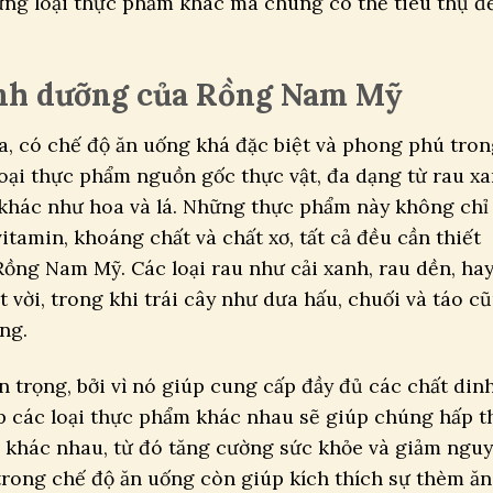
ững loại thực phẩm khác mà chúng có thể tiêu thụ đ
inh dưỡng của Rồng Nam Mỹ
a, có chế độ ăn uống khá đặc biệt và phong phú tro
oại thực phẩm nguồn gốc thực vật, đa dạng từ rau x
m khác như hoa và lá. Những thực phẩm này không chỉ
tamin, khoáng chất và chất xơ, tất cả đều cần thiết
Rồng Nam Mỹ. Các loại rau như cải xanh, rau dền, ha
 vời, trong khi trái cây như dưa hấu, chuối và táo c
ng.
n trọng, bởi vì nó giúp cung cấp đầy đủ các chất din
p các loại thực phẩm khác nhau sẽ giúp chúng hấp t
 khác nhau, từ đó tăng cường sức khỏe và giảm nguy
trong chế độ ăn uống còn giúp kích thích sự thèm ăn