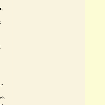
n,
g
g
ực
ách
ẫn