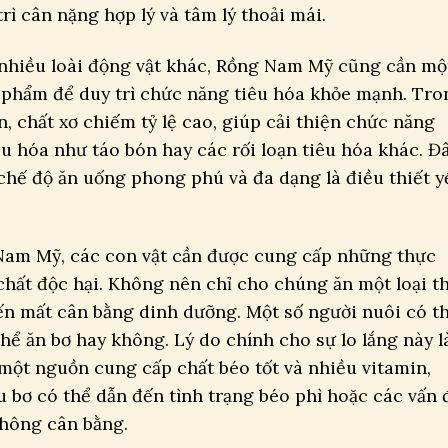
ì cân nặng hợp lý và tâm lý thoải mái.
nhiều loài động vật khác, Rồng Nam Mỹ cũng cần mộ
c phẩm để duy trì chức năng tiêu hóa khỏe mạnh. Tro
n, chất xơ chiếm tỷ lệ cao, giúp cải thiện chức năng
êu hóa như táo bón hay các rối loạn tiêu hóa khác. Đ
o chế độ ăn uống phong phú và đa dạng là điều thiết y
Nam Mỹ, các con vật cần được cung cấp những thực
hất độc hại. Không nên chỉ cho chúng ăn một loại t
ến mất cân bằng dinh dưỡng. Một số người nuôi có t
ể ăn bơ hay không. Lý do chính cho sự lo lắng này l
 một nguồn cung cấp chất béo tốt và nhiều vitamin,
 bơ có thể dẫn đến tình trạng béo phì hoặc các vấn 
không cân bằng.