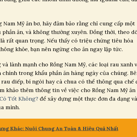
g Nam Mỹ ăn bơ, hãy đảm bảo rằng chỉ cung cấp một
 phần ăn, và không thường xuyên. Đồng thời, theo d
là rất quan trọng. Nếu thấy có triệu chứng tiêu hóa
hông khỏe, bạn nên ngừng cho ăn ngay lập tức.
 và lành mạnh cho Rồng Nam Mỹ, các loại rau xanh 
ần chính trong khẩu phần ăn hàng ngày của chúng. B
rau diếp, bí ngòi hay cà chua có thể thông qua chế 
am khảo thêm thông tin về việc cho Rồng Nam Mỹ ăn
Có Tốt Không?
để xây dựng một thực đơn đa dạng v
ủa mình.
ng Khác: Nuôi Chung An Toàn & Hiệu Quả Nhất