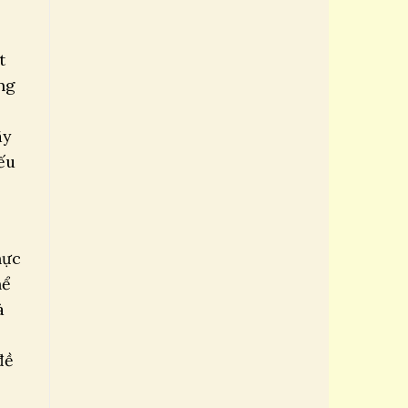
t
ng
ây
ếu
hực
hể
à
đề