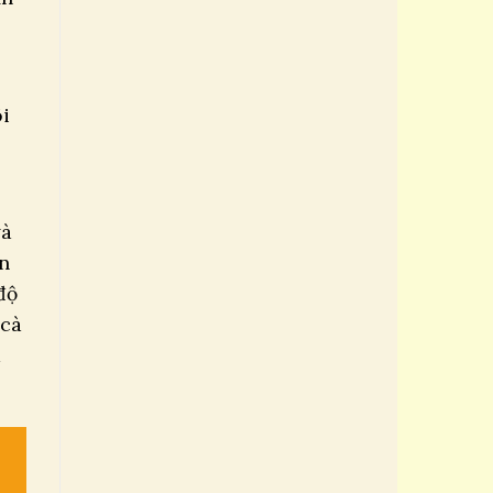
õi
và
ên
độ
 cà
à