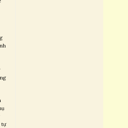
ể
ng
anh
y
ũng
h
hụ
 tự