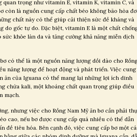
 quan trọng như vitamin E, vitamin K, vitamin C, và
bơ còn là nguồn cung cấp chất béo không bão hòa đơ
Những chất này có thể giúp cải thiện sức đề kháng và
g do gốc tự do. Đặc biệt, vitamin E là một chất chốn
o sức khỏe làn da và tăng cường khả năng miễn dịch
bơ có thể là một nguồn năng lượng dồi dào cho Rồn
ều năng lượng để hoạt động và phát triển. Việc cung
 ăn của Iguana có thể mang lại những lợi ích dinh
ng chứa kali, một khoáng chất quan trọng giúp điều
im mạch.
ưỡng, nhưng việc cho Rồng Nam Mỹ ăn bơ cần phải th
béo cao, nếu bơ được cung cấp quá nhiều có thể dẫn
ấn đề tiêu hóa. Bên cạnh đó, việc cung cấp bơ một c
ân bằng giữa các nhóm dinh dưỡng mà Iguana cần, d