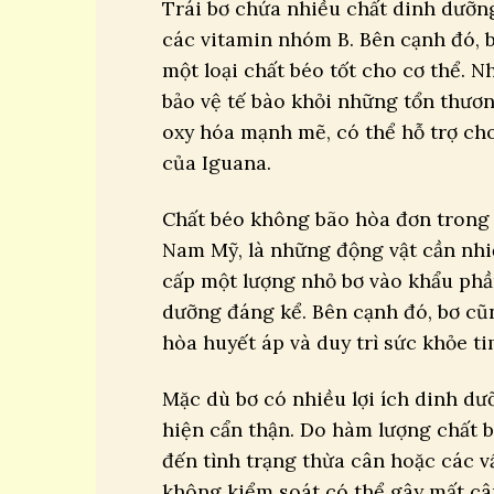
Trái bơ chứa nhiều chất dinh dưỡng
các vitamin nhóm B. Bên cạnh đó, 
một loại chất béo tốt cho cơ thể. 
bảo vệ tế bào khỏi những tổn thươn
oxy hóa mạnh mẽ, có thể hỗ trợ ch
của Iguana.
Chất béo không bão hòa đơn trong 
Nam Mỹ, là những động vật cần nhi
cấp một lượng nhỏ bơ vào khẩu phần
dưỡng đáng kể. Bên cạnh đó, bơ cũ
hòa huyết áp và duy trì sức khỏe t
Mặc dù bơ có nhiều lợi ích dinh d
hiện cẩn thận. Do hàm lượng chất 
đến tình trạng thừa cân hoặc các v
không kiểm soát có thể gây mất c