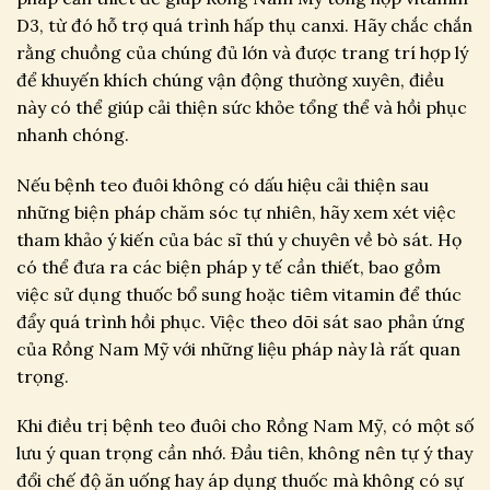
D3, từ đó hỗ trợ quá trình hấp thụ canxi. Hãy chắc chắn
rằng chuồng của chúng đủ lớn và được trang trí hợp lý
để khuyến khích chúng vận động thường xuyên, điều
này có thể giúp cải thiện sức khỏe tổng thể và hồi phục
nhanh chóng.
Nếu bệnh teo đuôi không có dấu hiệu cải thiện sau
những biện pháp chăm sóc tự nhiên, hãy xem xét việc
tham khảo ý kiến của bác sĩ thú y chuyên về bò sát. Họ
có thể đưa ra các biện pháp y tế cần thiết, bao gồm
việc sử dụng thuốc bổ sung hoặc tiêm vitamin để thúc
đẩy quá trình hồi phục. Việc theo dõi sát sao phản ứng
của Rồng Nam Mỹ với những liệu pháp này là rất quan
trọng.
Khi điều trị bệnh teo đuôi cho Rồng Nam Mỹ, có một số
lưu ý quan trọng cần nhớ. Đầu tiên, không nên tự ý thay
đổi chế độ ăn uống hay áp dụng thuốc mà không có sự