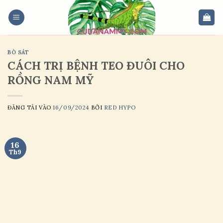
Skip
to
content
BÒ SÁT
CÁCH TRỊ BỆNH TEO ĐUÔI CHO
RỒNG NAM MỸ
ĐĂNG TẢI VÀO
16/09/2024
BỞI
RED HYPO
16
Th9