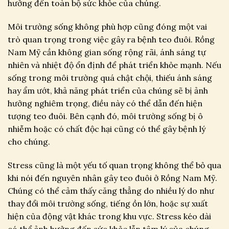
hưởng đến toàn bộ sức khỏe của chúng.
Môi trường sống không phù hợp cũng đóng một vai
trò quan trọng trong việc gây ra bệnh teo đuôi. Rồng
Nam Mỹ cần không gian sống rộng rãi, ánh sáng tự
nhiên và nhiệt độ ổn định để phát triển khỏe mạnh. Nếu
sống trong môi trường quá chật chội, thiếu ánh sáng
hay ẩm ướt, khả năng phát triển của chúng sẽ bị ảnh
hưởng nghiêm trọng, điều này có thể dẫn đến hiện
tượng teo đuôi. Bên cạnh đó, môi trường sống bị ô
nhiễm hoặc có chất độc hại cũng có thể gây bệnh lý
cho chúng.
Stress cũng là một yếu tố quan trọng không thể bỏ qua
khi nói đến nguyên nhân gây teo đuôi ở Rồng Nam Mỹ.
Chúng có thể cảm thấy căng thẳng do nhiều lý do như
thay đổi môi trường sống, tiếng ồn lớn, hoặc sự xuất
hiện của động vật khác trong khu vực. Stress kéo dài
có thể ảnh hưởng đến sức khỏe lẫn tâm lý của chúng,