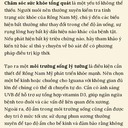
Chăm sóc sức khỏe tổng quát
là một yếu tố không thể
thiếu. Người nuôi nên thường xuyên kiểm tra tình
trạng sức khỏe của Rồng Nam Mỹ, chú ý đến các biểu
hiện bất thường như thay đổi trong chế độ ăn uống, sự
rụng lông hay bất kỳ dấu hiệu nào khác của bệnh tật.
Nếu phát hiện bất kỳ triệu chứng nào, hãy tham khảo ý
kiến từ bác sĩ thú y chuyên về bò sát để có phương
pháp điều trị kịp thời.
Tạo ra một
môi trường sống lý tưởng
là điều kiện cần
thiết để Rồng Nam Mỹ phát triển khỏe mạnh. Nên chọn
một bể kính hoặc chuồng cho Iguana với không gian đủ
lớn để chúng có thể di chuyển tự do. Cần có ánh sáng
UVB để hỗ trợ sự tổng hợp vitamin D3, giúp ngăn ngừa
bệnh teo đuôi và các vấn đề liên quan đến xương.
Ngoài ra, độ ẩm trong môi trường sống cũng cần được
duy trì ở mức tối ưu; sử dụng phun sương thường
xuyên để tạo độ ẩm cho bể kính và đảm bảo rằng không