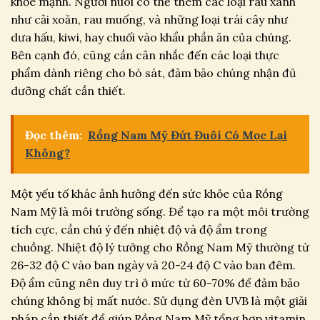
khỏe mạnh. Người nuôi có thể thêm các loại rau xanh
như cải xoăn, rau muống, và những loại trái cây như
dưa hấu, kiwi, hay chuối vào khẩu phần ăn của chúng.
Bên cạnh đó, cũng cần cân nhắc đến các loại thực
phẩm dành riêng cho bò sát, đảm bảo chúng nhận đủ
dưỡng chất cần thiết.
Đọc thêm:
Rồng Nam Mỹ Đứt Đuôi Có Mọc Lại
Không?
Một yếu tố khác ảnh hưởng đến sức khỏe của Rồng
Nam Mỹ là môi trường sống. Để tạo ra một môi trường
tích cực, cần chú ý đến nhiệt độ và độ ẩm trong
chuồng. Nhiệt độ lý tưởng cho Rồng Nam Mỹ thường từ
26-32 độ C vào ban ngày và 20-24 độ C vào ban đêm.
Độ ẩm cũng nên duy trì ở mức từ 60-70% để đảm bảo
chúng không bị mất nước. Sử dụng đèn UVB là một giải
pháp cần thiết để giúp Rồng Nam Mỹ tổng hợp vitamin