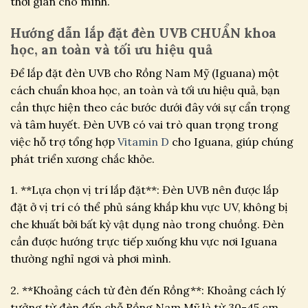
thời gian cho mình.
Hướng dẫn lắp đặt đèn UVB CHUẨN khoa
học, an toàn và tối ưu hiệu quả
Để lắp đặt đèn UVB cho Rồng Nam Mỹ (Iguana) một
cách chuẩn khoa học, an toàn và tối ưu hiệu quả, bạn
cần thực hiện theo các bước dưới đây với sự cẩn trọng
và tâm huyết. Đèn UVB có vai trò quan trọng trong
việc hỗ trợ tổng hợp
Vitamin D
cho Iguana, giúp chúng
phát triển xương chắc khỏe.
1. **Lựa chọn vị trí lắp đặt**: Đèn UVB nên được lắp
đặt ở vị trí có thể phủ sáng khắp khu vực UV, không bị
che khuất bởi bất kỳ vật dụng nào trong chuồng. Đèn
cần được hướng trực tiếp xuống khu vực nơi Iguana
thường nghỉ ngơi và phơi mình.
2. **Khoảng cách từ đèn đến Rồng**: Khoảng cách lý
tưởng từ đèn đến chỗ Rồng Nam Mỹ là từ 30-45 cm.