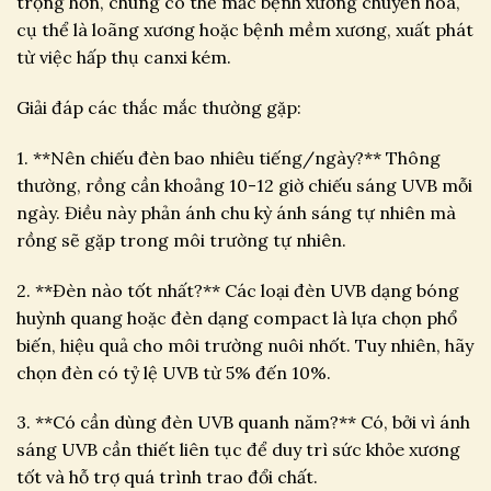
trọng hơn, chúng có thể mắc bệnh xương chuyển hóa,
cụ thể là loãng xương hoặc bệnh mềm xương, xuất phát
từ việc hấp thụ canxi kém.
Giải đáp các thắc mắc thường gặp:
1. **Nên chiếu đèn bao nhiêu tiếng/ngày?** Thông
thường, rồng cần khoảng 10-12 giờ chiếu sáng UVB mỗi
ngày. Điều này phản ánh chu kỳ ánh sáng tự nhiên mà
rồng sẽ gặp trong môi trường tự nhiên.
2. **Đèn nào tốt nhất?** Các loại đèn UVB dạng bóng
huỳnh quang hoặc đèn dạng compact là lựa chọn phổ
biến, hiệu quả cho môi trường nuôi nhốt. Tuy nhiên, hãy
chọn đèn có tỷ lệ UVB từ 5% đến 10%.
3. **Có cần dùng đèn UVB quanh năm?** Có, bởi vì ánh
sáng UVB cần thiết liên tục để duy trì sức khỏe xương
tốt và hỗ trợ quá trình trao đổi chất.