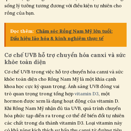
sống lý tưởng tương đương với điều kiện tự nhiên cho
rồng của bạn.
Đọc thêm:
Chăm sóc Rồng Nam Mỹ lớn tuổi:
Dấu hiệu lão hóa & kinh nghiệm thực tế
Cơ chế UVB hỗ trợ chuyển hóa canxi và sức
khỏe toàn diện
Cơ chế UVB trong việc hỗ trợ chuyển hóa canxi và sức
khỏe toàn diện cho Rồng Nam Mỹ là một khía cạnh
khoa học cực kỳ quan trọng. Ánh sáng UVB đóng vai
trò quan trọng trong tổng hợp
vitamin D3
, một
hormon được xem là dạng hoạt động của vitamin D.
Khi Rồng Nam Mỹ nhận đủ tia UVB, quá trình chuyển
hóa phức tạp diễn ra trong cơ thể để biến đổi tự nhiên
các chất trong da thành vitamin D3. Loại vitamin này
có khả năng kích thích sự hấp thu canxi từ đường tiêu