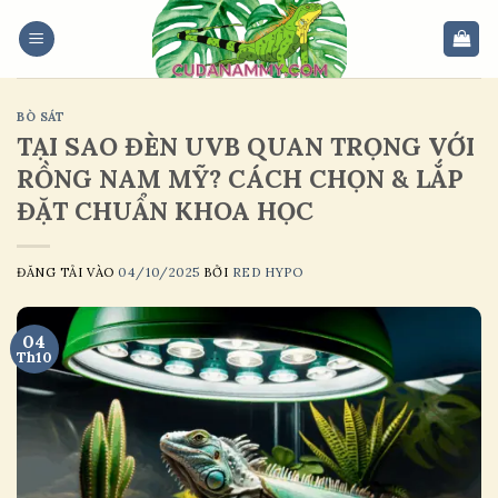
Skip
to
content
BÒ SÁT
TẠI SAO ĐÈN UVB QUAN TRỌNG VỚI
RỒNG NAM MỸ? CÁCH CHỌN & LẮP
ĐẶT CHUẨN KHOA HỌC
ĐĂNG TẢI VÀO
04/10/2025
BỞI
RED HYPO
04
Th10