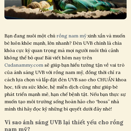
Bạn đang nuôi một chú
rồng nam mỹ
xinh xắn và muốn
bé luôn khỏe mạnh, lớn nhanh? Đèn UVB chính là chìa
khóa cực kỳ quan trọng mà mọi người nuôi thú cảnh
không thể bỏ qua! Bài viết hôm nay trên
Cudanammy.com
sẽ giúp bạn hiểu tường tận về vai trò
của ánh sáng UVB với rồng nam mỹ, đồng thời chỉ ra
cách lựa chọn và lắp đặt đèn UVB sao cho CHUẨN khoa
học, tối ưu sức khỏe, hệ miễn dịch cũng như giúp bé
phát triển mạnh mẽ, hạn chế bệnh tật. Nếu bạn thực sự
muốn tạo môi trường sống hoàn hảo cho “boss” nhà
mình thì hãy đọc kỹ những bí quyết dưới đây nhé!
Vì sao ánh sáng UVB lại thiết yếu cho rồng
nam mỹ?