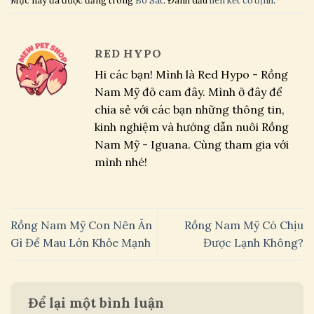
Mục này đã được đăng trong
Bò Sát
. Đánh dấu
liên kết cố định
.
RED HYPO
Hi các bạn! Mình là Red Hypo - Rồng
Nam Mỹ đỏ cam đây. Mình ở đây để
chia sẻ với các bạn những thông tin,
kinh nghiệm và hướng dẫn nuôi Rồng
Nam Mỹ - Iguana. Cùng tham gia với
mình nhé!
Rồng Nam Mỹ Con Nên Ăn
Rồng Nam Mỹ Có Chịu
Gì Để Mau Lớn Khỏe Mạnh
Được Lạnh Không?
Để lại một bình luận