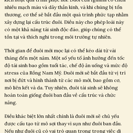
nhiều mạch máu và dây thần kinh, và khi chúng bị tổn
thương, cơ thể sẽ bắt đầu một quá trình phức tạp nhằm
xây dựng lại cấu trúc đuôi. Điều này cho phép loài này
có một khả năng tái sinh độc đáo, giúp chúng có thể
tồn tại và thích nghi trong môi trường tự nhiên.
Thời gian để đuôi mới mọc lại có thể kéo dài từ vài
tháng đến một năm. Một số yếu tố ảnh hưởng đến tốc
độ tái sinh bao gồm tuổi tác, chế độ ăn uống và mức độ
stress của Rồng Nam Mỹ. Đuôi mới sẽ bắt đầu từ vị trí
nơi bị đứt và hình thành từ các mô mới, bao gồm cơ,
mô liên kết và da. Tuy nhiên, đuôi tái sinh sẽ không
hoàn toàn giống đuôi ban đầu về cấu trúc và chức
năng.
Điều khác biệt lớn nhất chính là đuôi mới sẽ chủ yếu
được cấu tạo từ mô sợi thay vì sụn như đuôi ban đầu.
Nếu như đuôi cũ có vai trò quan trọng trong việc di