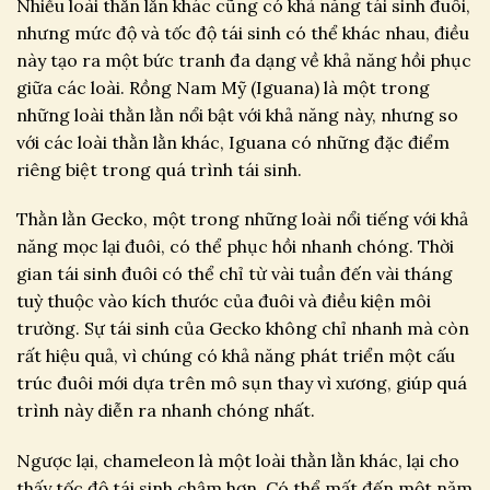
Nhiều loài thằn lằn khác cũng có khả năng tái sinh đuôi,
nhưng mức độ và tốc độ tái sinh có thể khác nhau, điều
này tạo ra một bức tranh đa dạng về khả năng hồi phục
giữa các loài. Rồng Nam Mỹ (Iguana) là một trong
những loài thằn lằn nổi bật với khả năng này, nhưng so
với các loài thằn lằn khác, Iguana có những đặc điểm
riêng biệt trong quá trình tái sinh.
Thằn lằn Gecko, một trong những loài nổi tiếng với khả
năng mọc lại đuôi, có thể phục hồi nhanh chóng. Thời
gian tái sinh đuôi có thể chỉ từ vài tuần đến vài tháng
tuỳ thuộc vào kích thước của đuôi và điều kiện môi
trường. Sự tái sinh của Gecko không chỉ nhanh mà còn
rất hiệu quả, vì chúng có khả năng phát triển một cấu
trúc đuôi mới dựa trên mô sụn thay vì xương, giúp quá
trình này diễn ra nhanh chóng nhất.
Ngược lại, chameleon là một loài thằn lằn khác, lại cho
thấy tốc độ tái sinh chậm hơn. Có thể mất đến một năm