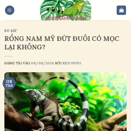
Skip
to
content
BÒ SÁT
RỒNG NAM MỸ ĐỨT ĐUÔI CÓ MỌC
LẠI KHÔNG?
ĐĂNG TẢI VÀO
08/08/2024
BỞI
RED HYPO
08
Th8