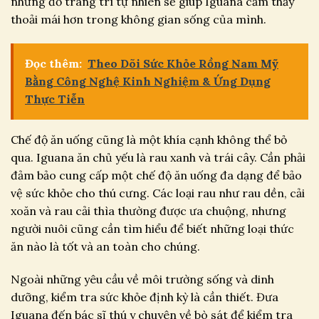
những đồ trang trí tự nhiên sẽ giúp Iguana cảm thấy
thoải mái hơn trong không gian sống của mình.
Đọc thêm:
Theo Dõi Sức Khỏe Rồng Nam Mỹ
Bằng Công Nghệ Kinh Nghiệm & Ứng Dụng
Thực Tiễn
Chế độ ăn uống cũng là một khía cạnh không thể bỏ
qua. Iguana ăn chủ yếu là rau xanh và trái cây. Cần phải
đảm bảo cung cấp một chế độ ăn uống đa dạng để bảo
vệ sức khỏe cho thú cưng. Các loại rau như rau dền, cải
xoăn và rau cải thìa thường được ưa chuộng, nhưng
người nuôi cũng cần tìm hiểu để biết những loại thức
ăn nào là tốt và an toàn cho chúng.
Ngoài những yêu cầu về môi trường sống và dinh
dưỡng, kiểm tra sức khỏe định kỳ là cần thiết. Đưa
Iguana đến bác sĩ thú y chuyên về bò sát để kiểm tra