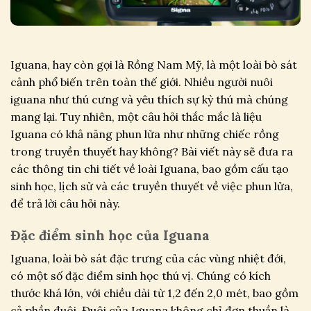
Iguana, hay còn gọi là Rồng Nam Mỹ, là một loài bò sát
cảnh phổ biến trên toàn thế giới. Nhiều người nuôi
iguana như thú cưng và yêu thích sự kỳ thú mà chúng
mang lại. Tuy nhiên, một câu hỏi thắc mắc là liệu
Iguana có khả năng phun lửa như những chiếc rồng
trong truyền thuyết hay không? Bài viết này sẽ đưa ra
các thông tin chi tiết về loài Iguana, bao gồm cấu tạo
sinh học, lịch sử và các truyền thuyết về việc phun lửa,
để trả lời câu hỏi này.
Đặc điểm sinh học của Iguana
Iguana, loài bò sát đặc trưng của các vùng nhiệt đới,
có một số đặc điểm sinh học thú vị. Chúng có kích
thước khá lớn, với chiều dài từ 1,2 đến 2,0 mét, bao gồm
cả phần đuôi. Đuôi của Iguana không chỉ đơn thuần là