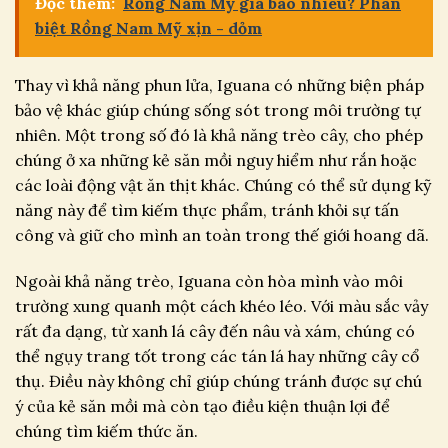
Đọc thêm:
Rồng Nam Mỹ giá bao nhiêu? Phân
biệt Rồng Nam Mỹ xịn - dỏm
Thay vì khả năng phun lửa, Iguana có những biện pháp
bảo vệ khác giúp chúng sống sót trong môi trường tự
nhiên. Một trong số đó là khả năng trèo cây, cho phép
chúng ở xa những kẻ săn mồi nguy hiểm như rắn hoặc
các loài động vật ăn thịt khác. Chúng có thể sử dụng kỹ
năng này để tìm kiếm thực phẩm, tránh khỏi sự tấn
công và giữ cho mình an toàn trong thế giới hoang dã.
Ngoài khả năng trèo, Iguana còn hòa mình vào môi
trường xung quanh một cách khéo léo. Với màu sắc vảy
rất đa dạng, từ xanh lá cây đến nâu và xám, chúng có
thể ngụy trang tốt trong các tán lá hay những cây cổ
thụ. Điều này không chỉ giúp chúng tránh được sự chú
ý của kẻ săn mồi mà còn tạo điều kiện thuận lợi để
chúng tìm kiếm thức ăn.