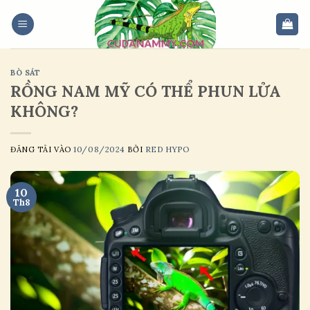
Skip
to
content
BÒ SÁT
RỒNG NAM MỸ CÓ THỂ PHUN LỬA
KHÔNG?
ĐĂNG TẢI VÀO
10/08/2024
BỞI
RED HYPO
10
Th8