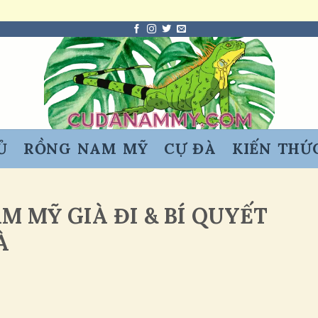
Ủ
RỒNG NAM MỸ
CỰ ĐÀ
KIẾN THỨ
M MỸ GIÀ ĐI & BÍ QUYẾT
À