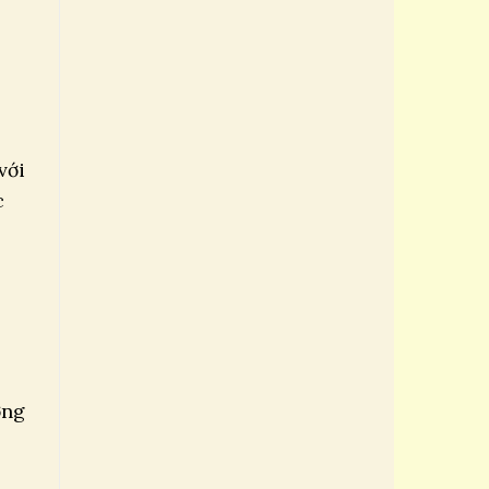
với
c
ợng