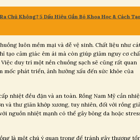
a Chủ Không? 5 Dấu Hiệu Gắn Bó Khoa Học & Cách Tạ
huồng luôn mềm mại và dễ vệ sinh. Chất liệu như cá
chỉ tạo cảm giác êm ái mà còn giúp giảm nguy cơ ch
 Việc duy trì một nền chuồng sạch sẽ cũng rất quan
m mốc phát triển, ảnh hưởng xấu đến sức khỏe của
cấp nhiệt đều đặn và an toàn. Rồng Nam Mỹ cần nhiệ
n và thư giãn khớp xương, tuy nhiên, đối với rồng già
 với nguồn nhiệt mạnh có thể gây bỏng da hoặc stres
ồng là một chú ý quan trọng để tránh gây thương tổ