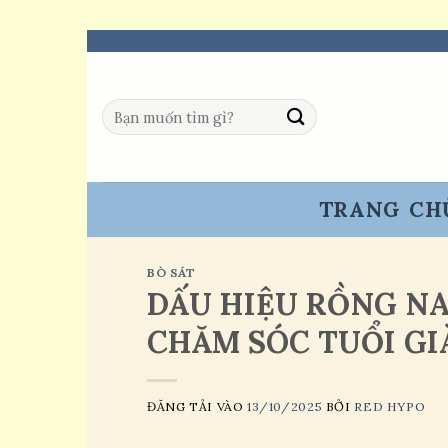
Skip
to
content
Tìm
kiếm:
TRANG CH
BÒ SÁT
DẤU HIỆU RỒNG NA
CHĂM SÓC TUỔI GI
ĐĂNG TẢI VÀO
13/10/2025
BỞI
RED HYPO