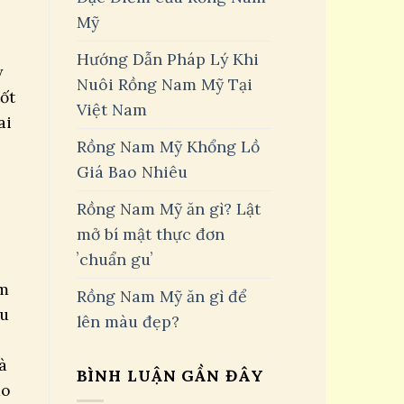
Mỹ
Hướng Dẫn Pháp Lý Khi
y
Nuôi Rồng Nam Mỹ Tại
ốt
Việt Nam
ai
Rồng Nam Mỹ Khổng Lồ
Giá Bao Nhiêu
Rồng Nam Mỹ ăn gì? Lật
mở bí mật thực đơn
ʼchuẩn guʼ
ăm
Rồng Nam Mỹ ăn gì để
ệu
lên màu đẹp?
à
BÌNH LUẬN GẦN ĐÂY
do