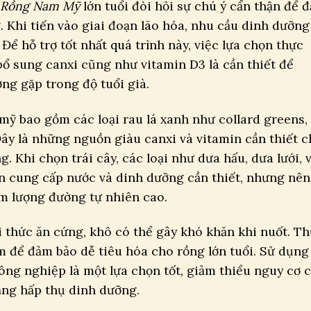
Rồng Nam Mỹ
lớn tuổi đòi hỏi sự chú ý cẩn thận để 
. Khi tiến vào giai đoạn lão hóa, nhu cầu dinh dưỡng
ể hỗ trợ tốt nhất quá trình này, việc lựa chọn thực
 bổ sung canxi cũng như vitamin D3 là cần thiết để
g gặp trong độ tuổi già.
ỹ bao gồm các loại rau lá xanh như collard greens,
 Đây là những nguồn giàu canxi và vitamin cần thiết 
g. Khi chọn trái cây, các loại như dưa hấu, dưa lưới, 
n cung cấp nước và dinh dưỡng cần thiết, nhưng nên
m lượng đường tự nhiên cao.
i thức ăn cứng, khô có thể gây khó khăn khi nuốt. T
để đảm bảo dễ tiêu hóa cho rồng lớn tuổi. Sử dụng
ng nghiệp là một lựa chọn tốt, giảm thiểu nguy cơ 
ăng hấp thụ dinh dưỡng.