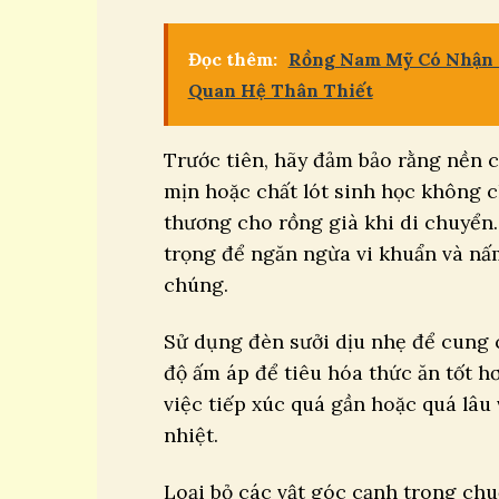
Đọc thêm:
Rồng Nam Mỹ Có Nhận R
Quan Hệ Thân Thiết
Trước tiên, hãy đảm bảo rằng nền c
mịn hoặc chất lót sinh học không 
thương cho rồng già khi di chuyển.
trọng để ngăn ngừa vi khuẩn và nấ
chúng.
Sử dụng đèn sưởi dịu nhẹ để cung 
độ ấm áp để tiêu hóa thức ăn tốt hơ
việc tiếp xúc quá gần hoặc quá lâu
nhiệt.
Loại bỏ các vật góc cạnh trong chu