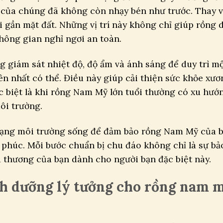
ạ của chúng đã không còn nhạy bén như trước. Thay 
gơi gần mặt đất. Những vị trí này không chỉ giúp rồng 
ông gian nghỉ ngơi an toàn.
g giám sát nhiệt độ, độ ẩm và ánh sáng để duy trì m
ên nhất có thể. Điều này giúp cải thiện sức khỏe xươ
c biệt là khi rồng Nam Mỹ lớn tuổi thường có xu hướ
ôi trường.
trạng môi trường sống để đảm bảo rồng Nam Mỹ của 
 phúc. Mỗi bước chuẩn bị chu đáo không chỉ là sự bả
u thương của bạn dành cho người bạn đặc biệt này.
nh dưỡng lý tưởng cho rồng nam 