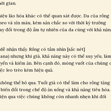
ời gian.
hiệu lão hóa khác có thể quan sát được. Da của rồng
eo và xỉn màu, kém săn chắc so với thời kỳ trưởng
ay đổi trong độ ẩm tự nhiên của da cùng với khả nă
dễ nhận thấy. Rồng có tầm nhìn [sắc nét]
ana) nhưng khi già, khả năng này có thể suy yếu, là
yển và kiếm ăn. Bên cạnh đó, móng vuốt của chúng 
ệc leo trèo kém hiệu quả.
không thể bỏ qua. Tuổi già có thể làm cho rồng tăng
biến đổi trong chế độ ăn uống và khả năng tiêu hóa.
 hiện qua việc chúng không còn nhanh nhẹn khi đối