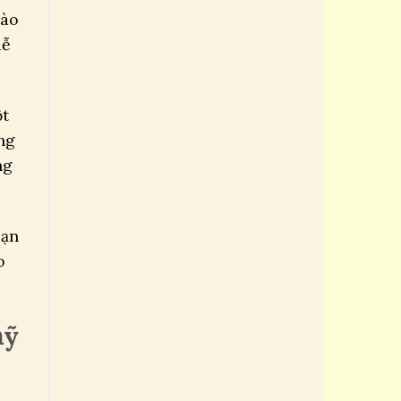
vào
dễ
ột
ng
ng
bạn
o
mỹ