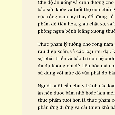
Chế độ ăn uống và dinh dưỡng cho
bảo sức khỏe và tuổi thọ của chúng
của rồng nam mỹ thay đổi đáng kể. Đ
phẩm dễ tiêu hóa, giàu chất xơ, và
phòng ngừa bệnh loãng xương thườn
Thực phẩm lý tưởng cho rồng nam m
rau diếp xoăn, và các loại rau dại.
sự phát triển và bảo trì của hệ xươn
đu đủ không chỉ dễ tiêu hóa mà cò
sử dụng với mức độ vừa phải do hà
Người nuôi cần chú ý tránh các loạ
ăn nên được băm nhỏ hoặc làm mềm 
thực phẩm tươi hơn là thực phẩm cô
phản ứng dị ứng và cải thiện khả n