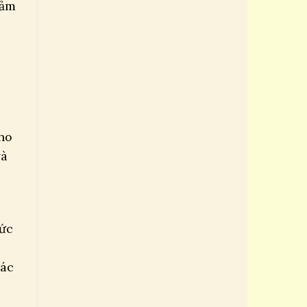
đảm
cho
và
hức
các