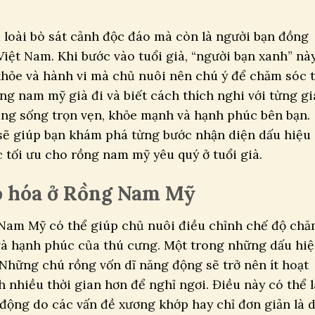
 loài bò sát cảnh độc đáo mà còn là người bạn đồng
iệt Nam. Khi bước vào tuổi già, “người bạn xanh” nà
khỏe và hành vi mà chủ nuôi nên chú ý để chăm sóc t
ng nam mỹ già đi và biết cách thích nghi với từng gi
úng sống trọn vẹn, khỏe mạnh và hạnh phúc bên bạn.
ẽ giúp bạn khám phá từng bước nhận diện dấu hiệu
 tối ưu cho rồng nam mỹ yêu quý ở tuổi già.
ão hóa ở Rồng Nam Mỹ
 Nam Mỹ có thể giúp chủ nuôi điều chỉnh chế độ ch
và hạnh phúc của thú cưng. Một trong những dấu hi
 Những chú rồng vốn dĩ năng động sẽ trở nên ít hoạt
h nhiều thời gian hơn để nghỉ ngơi. Điều này có thể l
động do các vấn đề xương khớp hay chỉ đơn giản là 