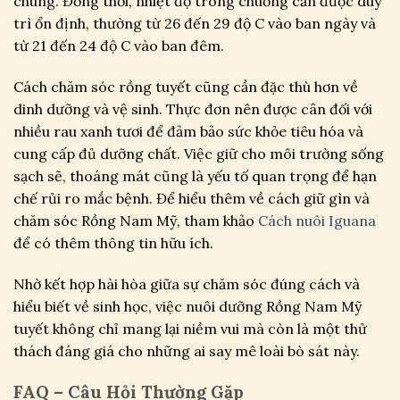
chúng. Đồng thời, nhiệt độ trong chuồng cần được duy
trì ổn định, thường từ 26 đến 29 độ C vào ban ngày và
từ 21 đến 24 độ C vào ban đêm.
Cách chăm sóc rồng tuyết cũng cần đặc thù hơn về
dinh dưỡng và vệ sinh. Thực đơn nên được cân đối với
nhiều rau xanh tươi để đảm bảo sức khỏe tiêu hóa và
cung cấp đủ dưỡng chất. Việc giữ cho môi trường sống
sạch sẽ, thoáng mát cũng là yếu tố quan trọng để hạn
chế rủi ro mắc bệnh. Để hiểu thêm về cách giữ gìn và
chăm sóc Rồng Nam Mỹ, tham khảo
Cách nuôi Iguana
để có thêm thông tin hữu ích.
Nhờ kết hợp hài hòa giữa sự chăm sóc đúng cách và
hiểu biết về sinh học, việc nuôi dưỡng Rồng Nam Mỹ
tuyết không chỉ mang lại niềm vui mà còn là một thử
thách đáng giá cho những ai say mê loài bò sát này.
FAQ – Câu Hỏi Thường Gặp