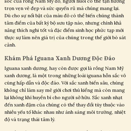
sóc của rồng Nam Mỹ đỏ, người nuôi có thể tận hưởng
trọn vẹn vẻ đẹp và sức quyến rũ mà chúng mang lại.
Dù cho sự nổi bật của màu đỏ có thể biến chúng thành
tâm điểm của bất kỳ bộ sưu tập nào, nhưng chính khả
năng thích nghi tốt và đặc điểm sinh học phức tạp mới
thực sự làm nên giá trị của chúng trong thế giới bò sát
cảnh.
Khám Phá Iguana Xanh Dương Độc Đáo
Iguana xanh dương, hay còn được gọi là rồng Nam Mỹ
xanh dương, là một trong những loài iguana hỗn sắc vô
cùng hấp dẫn và độc đáo. Với sắc xanh biển sâu, chúng
không chỉ làm say mê giới chơi thú kiểng mà còn mang
lại không khí huyền bí cho người sở hữu. Sắc xanh nhạt
đến xanh đậm của chúng có thể thay đổi tùy thuộc vào
nhiều yếu tố khác nhau như ánh sáng môi trường, nhiệt
độ và trạng thái tâm lý.