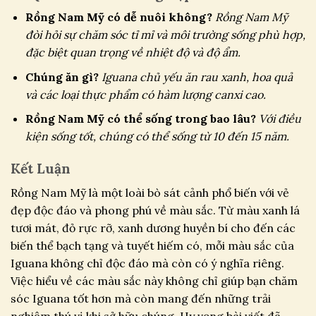
Rồng Nam Mỹ có dễ nuôi không?
Rồng Nam Mỹ
đòi hỏi sự chăm sóc tỉ mỉ và môi trường sống phù hợp,
đặc biệt quan trọng về nhiệt độ và độ ẩm.
Chúng ăn gì?
Iguana chủ yếu ăn rau xanh, hoa quả
và các loại thực phẩm có hàm lượng canxi cao.
Rồng Nam Mỹ có thể sống trong bao lâu?
Với điều
kiện sống tốt, chúng có thể sống từ 10 đến 15 năm.
Kết Luận
Rồng Nam Mỹ là một loài bò sát cảnh phổ biến với vẻ
đẹp độc đáo và phong phú về màu sắc. Từ màu xanh lá
tươi mát, đỏ rực rỡ, xanh dương huyền bí cho đến các
biến thể bạch tạng và tuyết hiếm có, mỗi màu sắc của
Iguana không chỉ độc đáo mà còn có ý nghĩa riêng.
Việc hiểu về các màu sắc này không chỉ giúp bạn chăm
sóc Iguana tốt hơn mà còn mang đến những trải
nghiệm thú vị khi sở hữu chúng. Hy vọng bài viết đã