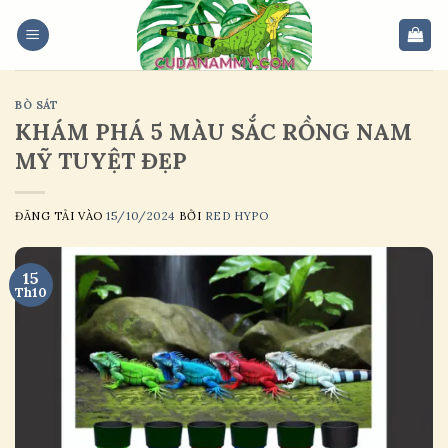
Skip
to
content
BÒ SÁT
KHÁM PHÁ 5 MÀU SẮC RỒNG NAM
MỸ TUYỆT ĐẸP
ĐĂNG TẢI VÀO
15/10/2024
BỞI
RED HYPO
15
Th10