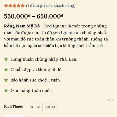
(
1
đánh giá của khách hàng)
5.00
1
trên 5
Khoảng
550.000
–
650.000
₫
₫
dựa trên
đánh giá
giá:
Rồng Nam Mỹ Đỏ
– Red Iguana là một trong những
từ
màu sắc được các tín đồ yêu
Iguana
ưa chuộng nhất.
550.000₫
Với màu đỏ rực toàn thân khi trưởng thành, tướng tá
đến
hầm hố cực ngầu sẽ khiến bạn không khỏi trầm trồ.
650.000₫
Hàng thuần chủng nhập Thái Lan.
Chuẩn đẹp và không tật lỗi.
Bảo hành sức khoẻ 1 tuần.
Giao hàng toàn quốc.
XÓA
Kích Thước
30CM
50CM