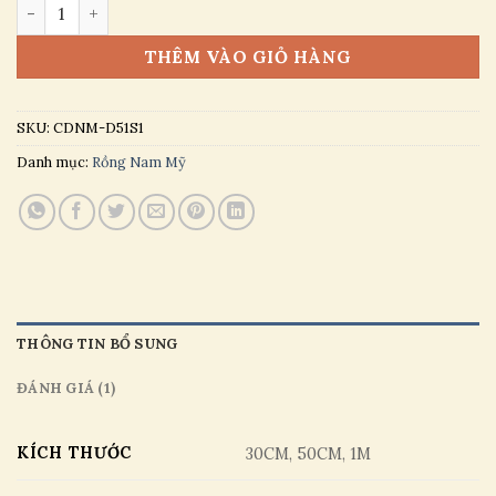
Rồng Nam Mỹ Đỏ - Red Iguana Thuần Chủng Nhập Thái La
THÊM VÀO GIỎ HÀNG
SKU:
CDNM-D51S1
Danh mục:
Rồng Nam Mỹ
THÔNG TIN BỔ SUNG
ĐÁNH GIÁ (1)
KÍCH THƯỚC
30CM, 50CM, 1M