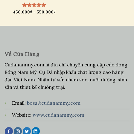
Khoảng
450.000
₫
–
550.000
₫
Được xếp
giá:
hạng
5.00
từ
5 sao
450.000₫
đến
550.000₫
Về Cửa Hàng
Cudanammy.com là địa chỉ chuyên cung cấp các dòng
Rồng Nam Mỹ, Cự Đà nhập khẩu chất lượng cao hàng
đầu Việt Nam. Nhận tư vấn chăm sóc, nuôi dưỡng, sinh
sản và thiết kế chuồng trại.
Email:
boss@cudanammy.com
Website:
www.cudanammy.com